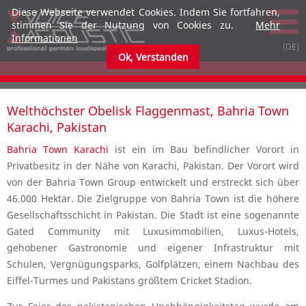
Diese Webseite verwendet Cookies. Indem Sie fortfahren,
stimmen Sie der Nutzung von Cookies zu.
Mehr
Informationen
Ok, Verstanden
Welthöchster Obelisk Flaggenmast, Bahria Town
Karachi, Pakistan
Bahria Town Karachi
ist ein im Bau befindlicher Vorort in
Privatbesitz in der Nähe von Karachi, Pakistan. Der Vorort wird
von der Bahria Town Group entwickelt und erstreckt sich über
46.000 Hektar. Die Zielgruppe von Bahria Town ist die höhere
Gesellschaftsschicht in Pakistan. Die Stadt ist eine sogenannte
Gated Community mit Luxusimmobilien, Luxus-Hotels,
gehobener Gastronomie und eigener Infrastruktur mit
Schulen, Vergnügungsparks, Golfplätzen, einem Nachbau des
Eiffel-Turmes und Pakistans größtem Cricket Stadion.