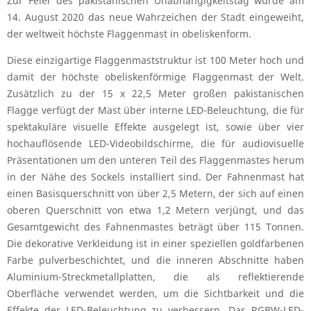
Zur Feier des pakistanischen Unabhängigkeitstag wurde am
14. August 2020 das neue Wahrzeichen der Stadt eingeweiht,
der weltweit höchste Flaggenmast in obeliskenform.
Diese einzigartige Flaggenmaststruktur ist 100 Meter hoch und
damit der höchste obeliskenförmige Flaggenmast der Welt.
Zusätzlich zu der 15 x 22,5 Meter großen pakistanischen
Flagge verfügt der Mast über interne LED-Beleuchtung, die für
spektakuläre visuelle Effekte ausgelegt ist, sowie über vier
hochauflösende LED-Videobildschirme, die für audiovisuelle
Präsentationen um den unteren Teil des Flaggenmastes herum
in der Nähe des Sockels installiert sind. Der Fahnenmast hat
einen Basisquerschnitt von über 2,5 Metern, der sich auf einen
oberen Querschnitt von etwa 1,2 Metern verjüngt, und das
Gesamtgewicht des Fahnenmastes beträgt über 115 Tonnen.
Die dekorative Verkleidung ist in einer speziellen goldfarbenen
Farbe pulverbeschichtet, und die inneren Abschnitte haben
Aluminium-Streckmetallplatten, die als reflektierende
Oberfläche verwendet werden, um die Sichtbarkeit und die
Effekte der LED-Beleuchtung zu verbessern. Das RGBW-LED-