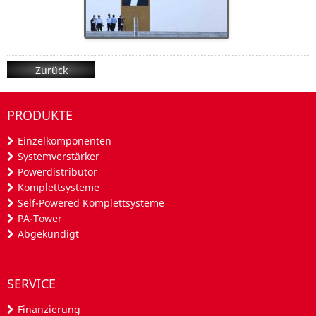
Zurück
PRODUKTE
Einzelkomponenten
Systemverstärker
Powerdistributor
Komplettsysteme
Self-Powered Komplettsysteme
PA-Tower
Abgekündigt
SERVICE
Finanzierung