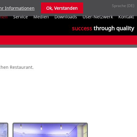
r Informationen
Ok, Verstanden
N
men
Service
Medien
Downloads
User-Netzwerk
Kontakt
ü
success
through quality
schen Restaurant.