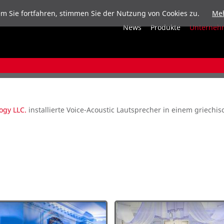
m Sie fortfahren, stimmen Sie der Nutzung von Cookies zu.
Meh
News
Produkte
Unterneh
ogy LLC.
installierte Voice-Acoustic Lautsprecher in einem griechi