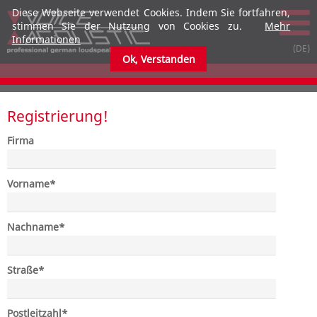
Diese Webseite verwendet Cookies. Indem Sie fortfahren,
stimmen Sie der Nutzung von Cookies zu.
Mehr
Informationen
submenu
submenu
Ok, Verstanden
submenu
submenu
submenu
submenu
Registrierung!
Firma
submenu
submenu
submenu
submenu
Pflichtfeld
Vorname
*
submenu
submenu
Pflichtfeld
Nachname
*
submenu
submenu
Pflichtfeld
Straße
*
Pflichtfeld
Postleitzahl
*