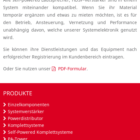
System miteinander kompatibel. Wenn Sie ihr Material
temporär ergänzen und etwas zu mieten möchten, ist es für
den Betrieb, Ansteuerung, Vernetzung und Performance
unabhängig davon, welche unserer Systemelektronik genutzt
wird.
Sie können ihre Dienstleistungen und das Equipment nach
erfolgreicher Registrierung im Kundenbereich eintragen.
Oder Sie nutzen unser
PDF-Formular
.
PRODUKTE
Einzelkomponenten
Systemverstärker
Powerdistributor
Komplettsysteme
Self-Powered Komplettsysteme
PA-Tower