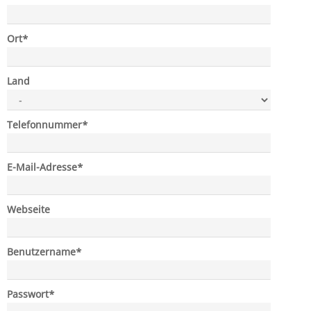
Pflichtfeld
Ort
*
Land
Pflichtfeld
Telefonnummer
*
Pflichtfeld
E-Mail-Adresse
*
Webseite
Pflichtfeld
Benutzername
*
Pflichtfeld
Passwort
*